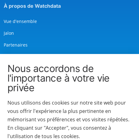
À propos de Watchdata
Vue d'ensemble
Jalon
Partenaires
Histoire de la marque
Nous accordons de
Services
l'importance à votre vie
privée
Nous contacter
Avis de confidentialité
Nous utilisons des cookies sur notre site web pour
Conditions d'utilisation
vous offrir l'expérience la plus pertinente en
mémorisant vos préférences et vos visites répétées.
En cliquant sur "Accepter", vous consentez à
l'utilisation de tous les cookies.
2024 Watchdata. Tous droits réservés