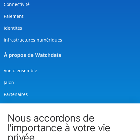
Connectivité
Paiement
Identités
Infrastructures numériques
À propos de Watchdata
Vue d'ensemble
Jalon
Partenaires
Histoire de la marque
Nous accordons de
Services
l'importance à votre vie
privée
Nous contacter